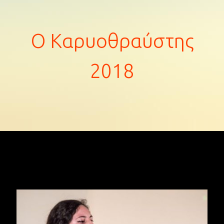
Ο Καρυοθραύστης
2018