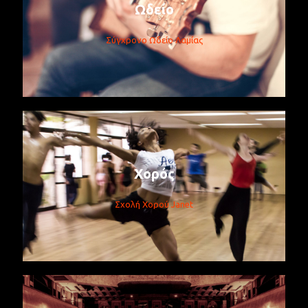
Ωδείο
Σύγχρονο Ωδείο Λαμίας
Χορός
Σχολή Χορού Janet