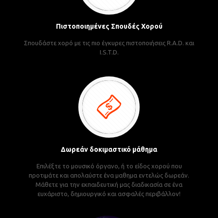
Πιστοποιημένες Σπουδές Χορού
Σπουδάστε χορό με τις πιο έγκυρες πιστοποιήσεις R.A.D. και
I.S.T.D.
Δωρεάν δοκιμαστικό μάθημα
Επιλέξτε το μουσικό όργανο, ή το είδος χορού που
προτιμάτε και απολαύστε ένα μαθημα εντελώς δωρεάν.
Μάθετε για την εκπαιδευτική μας διαδικασία σε ένα
ευχάριστο, δημιουργικό και ασφαλές περιβάλλον!