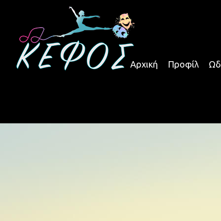
Αρχική
Προφίλ
Ωδ