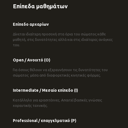
Επίπεδα μαθημάτων
Επίπεδο αρχαρίων
Δίνεται ιδιαίτερη προσοχή στα όρια του σώματος κάθε
μαθητή, στις δυνατότητες αλλά και στις ιδιαίτερες ανάγκες
του.
Open / Ανοιχτό (Ο)
Για όσους θέλουν να εξερευνήσουν τις δυνατότητες του
σώματος μέσα από διαφορετικές κινητικές φόρμες.
Intermediate / Μεσαίο επίπεδο (I)
Κατάλληλο για ερασιτέχνες. Απαιτεί βασικές γνώσεις
χορευτικής τεχνικής.
Professional / επαγγελματικό (P)