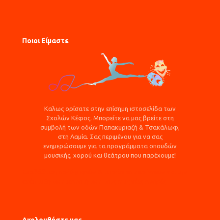
τ
τό
ο
Ποιοι Είμαστε
Καλως ορίσατε στην επίσημη ιστοσελίδα των
Σχολών Κέφος. Μπορείτε να μας βρείτε στη
συμβολή των οδών Παπακυριαζή & Τσακάλωφ,
στη Λαμία. Σας περιμένου για να σας
ενημερώσουμε για τα προγράμματα σπουδών
μουσικής, χορού και θεάτρου που παρέχουμε!
Αναβάθμιση πολύ μικρών & μικρών επιχειρήσεων για την
ανάπτυξη των ικανοτήτων τους στις νέες αγορές