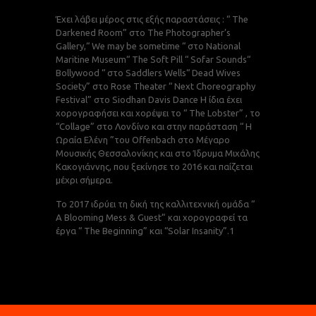
Ε
Έχει λάβει μέρος στις εξής παραστάσεις : “ The
H
Darkened Room” στο The Photographer’s
N
Gallery,“ We may be sometime “ στο National
Maritine Museum“ The Soft Pill “ Sofar Sounds“
Α
Bollywood “ στο Saddlers Wells“ Dead Wives
π
Society” στο Rose Theater “ Next Choreography
Ο
Festival” στο Siodhan Davis Dance Η ίδια έχει
A
χορογραφήσει και χορέψει το “ The Lobster” , το
ι
γ
“Collage” στο Λονδίνο και στην παράσταση “ Η
Ωραία Ελένη ”του Offenbach στο Μέγαρο
Α
Μουσικής Θεσσαλονίκης και στο Ίδρυμα Μιχάλης
ε
Κακογιάννης, που ξεκίνησε το 2016 και παίζεται
μέχρι σήμερα.
Τ
J
Το 2017 ιδρύει τη δική της καλλιτεχνική ομάδα “
χ
A Blooming Mess & Guest” και χορογραφεί τα
έργα “ The Beginning” και “Solar Insanity”.1
Τ
s
τ
σ
Λ
Ό
χ