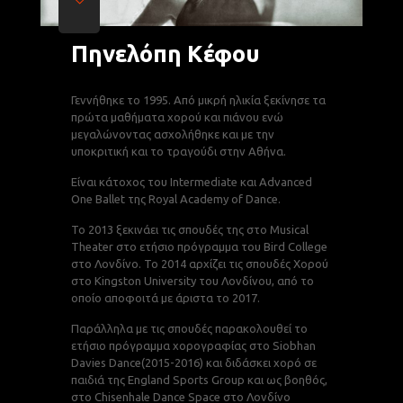
Πηνελόπη Κέφου
Γεννήθηκε το 1995. Από μικρή ηλικία ξεκίνησε τα
Γ
πρώτα μαθήματα χορού και πιάνου ενώ
Ο
μεγαλώνοντας ασχολήθηκε και με την
η
υποκριτική και το τραγούδι στην Αθήνα.
σ
Είναι κάτοχος του Intermediate και Advanced
Ε
One Ballet της Royal Academy of Dance.
(
Το 2013 ξεκινάει τις σπουδές της στο Musical
Ε
Theater στο ετήσιο πρόγραμμα του Bird College
L
στο Λονδίνο. Το 2014 αρχίζει τις σπουδές Χορού
Ε
στο Kingston University του Λονδίνου, από το
τ
οποίο αποφοιτά με άριστα το 2017.
Ε
Παράλληλα με τις σπουδές παρακολουθεί το
B
ετήσιο πρόγραμμα χορογραφίας στο Siobhan
B
Davies Dance(2015-2016) και διδάσκει χορό σε
Δ
παιδιά της England Sports Group και ως βοηθός,
π
στο Chisenhale Dance Space στο Λονδίνο