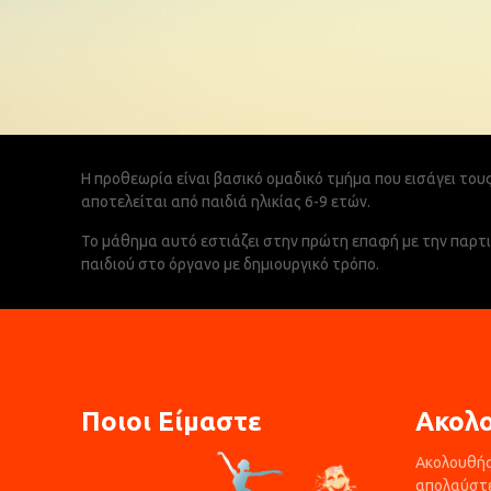
Η προθεωρία είναι βασικό ομαδικό τμήμα που εισάγει του
αποτελείται από παιδιά ηλικίας 6-9 ετών.
Το μάθημα αυτό εστιάζει στην πρώτη επαφή με την παρτι
παιδιού στο όργανο με δημιουργικό τρόπο.
Ποιοι Είμαστε
Ακολ
Ακολουθήστ
απολαύστε 