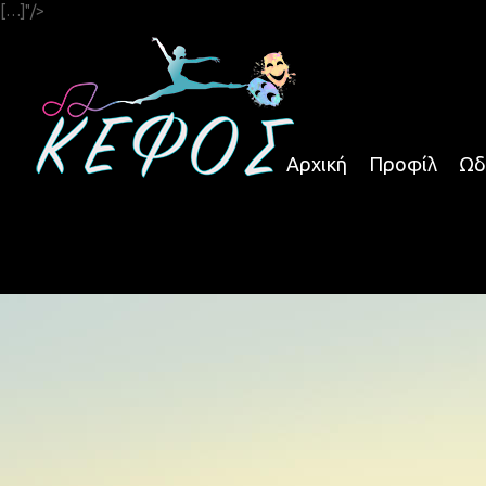
[…]"/>
Αρχική
Προφίλ
Ωδ