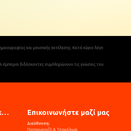
ημειογραφίας και μουσικής εκτέλεσης. Κατά κύριο λόγο
ι έμπειροι διδάσκοντες συμπληρώνουν τις γνώσεις του
τε…
Επικοινωνήστε μαζί μας
Διεύθυνση:
Παπακυριαζή & Τσακάλωφ