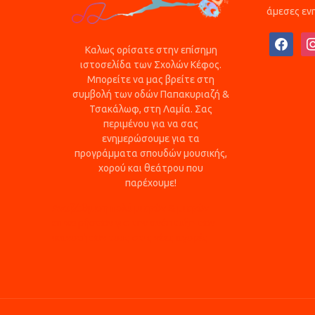
άμεσες ενη
facebook
ins
Καλως ορίσατε στην επίσημη
ιστοσελίδα των Σχολών Κέφος.
Μπορείτε να μας βρείτε στη
συμβολή των οδών Παπακυριαζή &
Τσακάλωφ, στη Λαμία. Σας
περιμένου για να σας
ενημερώσουμε για τα
προγράμματα σπουδών μουσικής,
χορού και θεάτρου που
παρέχουμε!
Αναβάθμιση πολύ μικρών & μικρών
επιχειρήσεων για την ανάπτυξη των
ικανοτήτων τους στις νέες αγορές