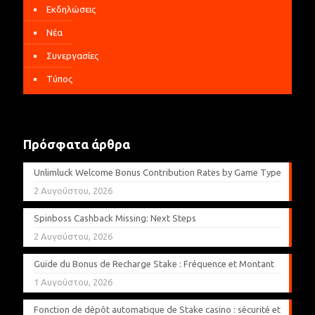
Εκδηλώσεις
Νέα
Συνεργασίες
Τύπος
Πρόσφατα άρθρα
Unlimluck Welcome Bonus Contribution Rates by Game Type
2 Αυγούστου, 2026
Spinboss Cashback Missing: Next Steps
2 Αυγούστου, 2026
Guide du Bonus de Recharge Stake : Fréquence et Montant
1 Αυγούστου, 2026
Fonction de dépôt automatique de Stake casino : sécurité et