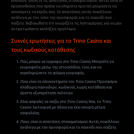
Επιπλέον, ελέγξτε τις απαιτήσεις στοιχηματισμού. Αυτές είναι οι
προϋποθέσεις που πρέπει να πληροίτε προτού μπορέσετε να
αποσύρετε τα κέρδη σας. Οι απαιτήσεις αυτές ποικίλλουν
ανάλογα με τον τύπο της προσφοράς και το παιχνίδι που
παίζετε. Βεβαιωθείτε ότι γνωρίζετε τις λεπτομέρειες για να μην
αντιμετωπίσετε εκπλήξεις αργότερα.
Συχνές ερωτήσεις για το Trino Casino και
τους κωδικούς κατάθεσης
Πώς μπορώ να εγγραφώ στο Trino Casino;
Μπορείτε να
εγγραφείτε μέσω της ιστοσελίδας τους και να
συμπληρώσετε τη φόρμα εγγραφής.
Ποια είναι τα πλεονεκτήματα του Trino Casino;
Προσφέρει
πληθώρα παιχνιδιών, κωδικούς χωρίς κατάθεση και
άριστη εξυπηρέτηση πελατών.
Είναι ασφαλές να παίζω στο Trino Casino;
Ναι, το Trino
Casino λειτουργεί με άδεια και έχει ισχυρά μέτρα
ασφαλείας.
Ποιες είναι οι απαιτήσεις στοιχηματισμού;
Αυτές ποικίλλουν
ανάλογα με την προσφορά και το παιχνίδι που παίζετε.