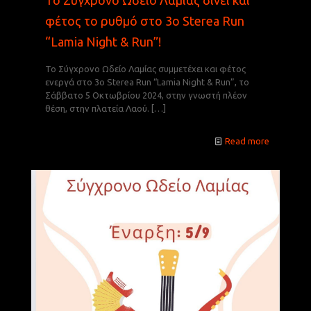
φέτος το ρυθμό στο 3ο Sterea Run
“Lamia Night & Run”!
Το Σύγχρονο Ωδείο Λαμίας συμμετέχει και φέτος
ενεργά στο 3ο Sterea Run “Lamia Night & Run”, το
Σάββατο 5 Οκτωβρίου 2024, στην γνωστή πλέον
θέση, στην πλατεία Λαού.
[…]
Read more