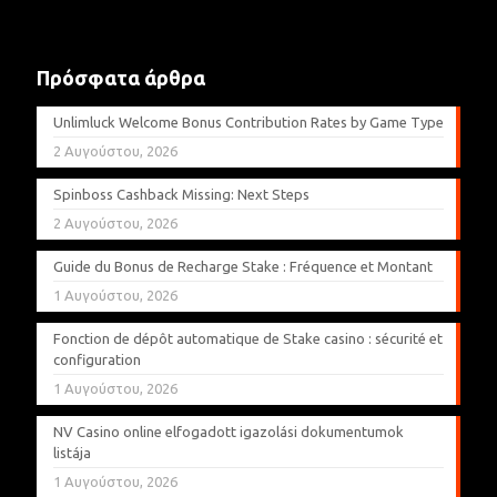
Πρόσφατα άρθρα
Unlimluck Welcome Bonus Contribution Rates by Game Type
2 Αυγούστου, 2026
Spinboss Cashback Missing: Next Steps
2 Αυγούστου, 2026
Guide du Bonus de Recharge Stake : Fréquence et Montant
1 Αυγούστου, 2026
Fonction de dépôt automatique de Stake casino : sécurité et
configuration
1 Αυγούστου, 2026
NV Casino online elfogadott igazolási dokumentumok
listája
1 Αυγούστου, 2026