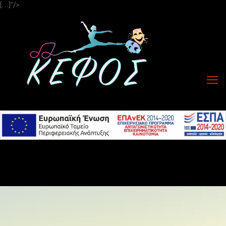
[…]"/>