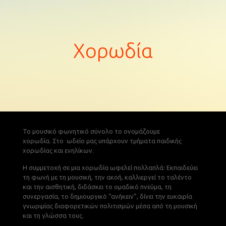
Χορωδία
Το μουσικό φωνητικό σύνολο το ονομάζουμε
χορωδία. Στο
ωδείο μας υπάρχουν τμήματα παιδικής
χορωδίας και ενηλίκων.
Η συμμετοχή σε μια χορωδία ωφελεί πολλαπλά: Εκπαιδεύει
τη φωνή με τη μουσική, την ακοή, καλλιεργεί το ταλέντο
και την αισθητική, διδάσκει το ομαδικό πνεύμα, τη
συνεργασία, το δημιουργικό “ανήκειν”, δίνει την ευκαιρία
γνωριμίας διαφορετικών πολιτισμών μέσα από τη μουσική
και τη γλώσσα τους.