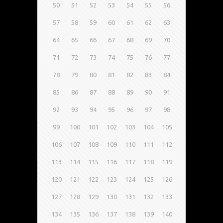
50
51
52
53
54
55
56
57
58
59
60
61
62
63
64
65
66
67
68
69
70
71
72
73
74
75
76
77
78
79
80
81
82
83
84
85
86
87
88
89
90
91
92
93
94
95
96
97
98
99
100
101
102
103
104
105
106
107
108
109
110
111
112
113
114
115
116
117
118
119
120
121
122
123
124
125
126
127
128
129
130
131
132
133
134
135
136
137
138
139
140