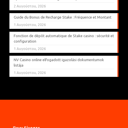
2 Αυγούστου, 2026
Guide du Bonus de Recharge Stake : Fréquence et Montant
1 Αυγούστου, 2026
Fonction de dépôt automatique de Stake casino : sécurité et
configuration
1 Αυγούστου, 2026
NV Casino online elfogadott igazolási dokumentumok
listája
1 Αυγούστου, 2026