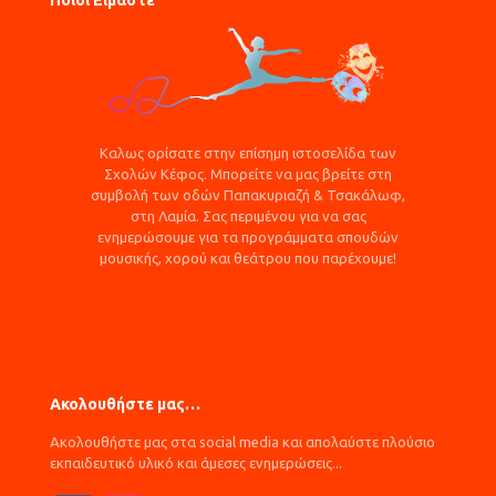
Ποιοι Είμαστε
Καλως ορίσατε στην επίσημη ιστοσελίδα των
Σχολών Κέφος. Μπορείτε να μας βρείτε στη
συμβολή των οδών Παπακυριαζή & Τσακάλωφ,
στη Λαμία. Σας περιμένου για να σας
ενημερώσουμε για τα προγράμματα σπουδών
μουσικής, χορού και θεάτρου που παρέχουμε!
Αναβάθμιση πολύ μικρών & μικρών επιχειρήσεων για την
ανάπτυξη των ικανοτήτων τους στις νέες αγορές
Ακολουθήστε μας…
Ακολουθήστε μας στα social media και απολαύστε πλούσιο
εκπαιδευτικό υλικό και άμεσες ενημερώσεις...