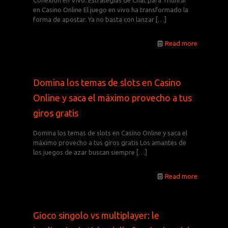
Conexión en Vivo: Estrategias de Chat para Triunfar
en Casino Online El juego en vivo ha transformado la
forma de apostar. Ya no basta con lanzar
[…]
Read more
Domina los temas de slots en Casino
Online y saca el máximo provecho a tus
giros gratis
Domina los temas de slots en Casino Online y saca el
máximo provecho a tus giros gratis Los amantes de
los juegos de azar buscan siempre
[…]
Read more
Gioco singolo vs multiplayer: le