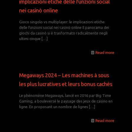
implicazioni etiche delle funzioni social
nei casinò online
Gioco singolo vs multiplayer: le implicazioni etiche
delle funzioni social nei casinò online Il panorama dei
giochi da casinò si è trasformato radicalmente negli
ultimi cinque
[…]
Read more
Megaways 2024 – Les machines à sous
les plus lucratives et leurs bonus cachés
Le phénomène Megaways, lancé en 2016 par Big Time
Gaming, a bouleversé le paysage des jeux de casino en
ligne. En proposant un nombre de lignes
[…]
Read more