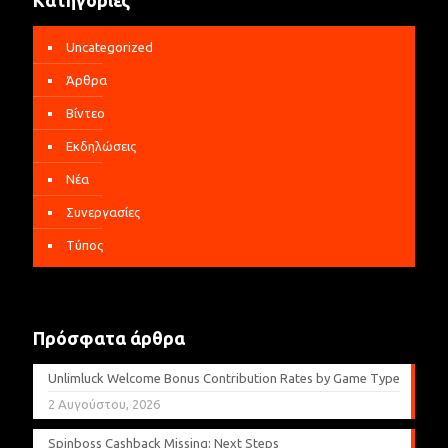
Kατηγορίες
Uncategorized
Άρθρα
Βίντεο
Εκδηλώσεις
Νέα
Συνεργασίες
Τύπος
Πρόσφατα άρθρα
Unlimluck Welcome Bonus Contribution Rates by Game Type
2 Αυγούστου, 2026
Spinboss Cashback Missing: Next Steps