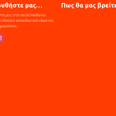
ουθήστε μας…
Πως θα μας βρεί
ε μας στα social media και
πλούσιο εκπαιδευτικό υλικό και
μερώσεις...
tagram