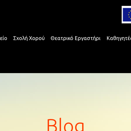
είο
Σχολή Χορού
Θεατρικό Εργαστήρι
Καθηγητέ
Blog