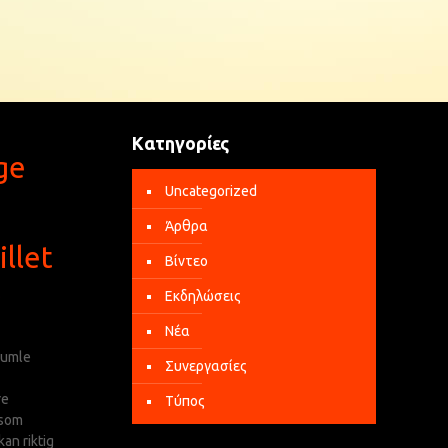
Kατηγορίες
ge
Uncategorized
Άρθρα
llet
Βίντεο
t
Εκδηλώσεις
Νέα
kumle
Συνεργασίες
re
Τύπος
 som
an riktig