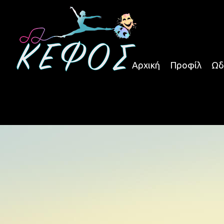
Αρχική
Προφίλ
Ωδ