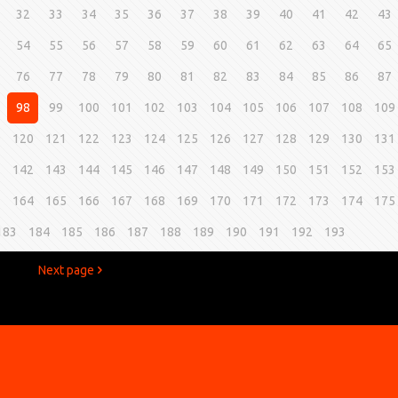
32
33
34
35
36
37
38
39
40
41
42
43
54
55
56
57
58
59
60
61
62
63
64
65
76
77
78
79
80
81
82
83
84
85
86
87
98
99
100
101
102
103
104
105
106
107
108
109
9
120
121
122
123
124
125
126
127
128
129
130
131
1
142
143
144
145
146
147
148
149
150
151
152
153
3
164
165
166
167
168
169
170
171
172
173
174
175
183
184
185
186
187
188
189
190
191
192
193
Next page