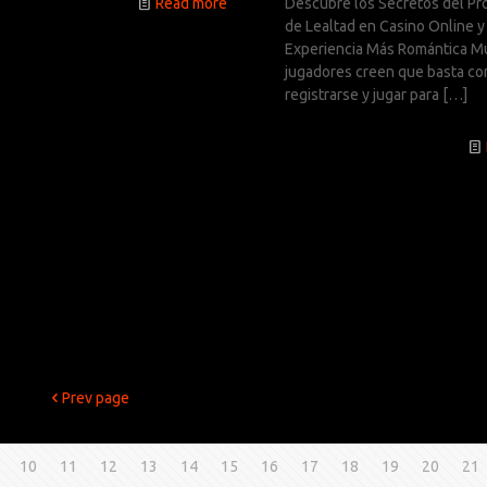
Read more
Descubre los Secretos del P
de Lealtad en Casino Online y 
Experiencia Más Romántica 
jugadores creen que basta co
registrarse y jugar para
[…]
Prev page
10
11
12
13
14
15
16
17
18
19
20
21