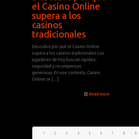
el Casino Online
supera a los
casinos
tradicionales
Descubre por qué el Casino Online
supera a los casinos tradicionales Los
jugadores de hoy buscan rapidez,
seguridad y recompensas
generosas. En ese contexto, Casino
Online se
[…]
Read more
1
2
3
4
5
6
7
8
9