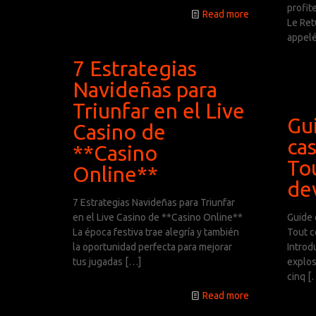
profit
Read more
Le Ret
appelé
7 Estrategias
Navideñas para
Triunfar en el Live
Gu
Casino de
cas
**Casino
To
Online**
de
7 Estrategias Navideñas para Triunfar
en el Live Casino de **Casino Online**
Guide 
La época festiva trae alegría y también
Tout c
la oportunidad perfecta para mejorar
Introd
tus jugadas
[…]
explos
cinq
[
Read more