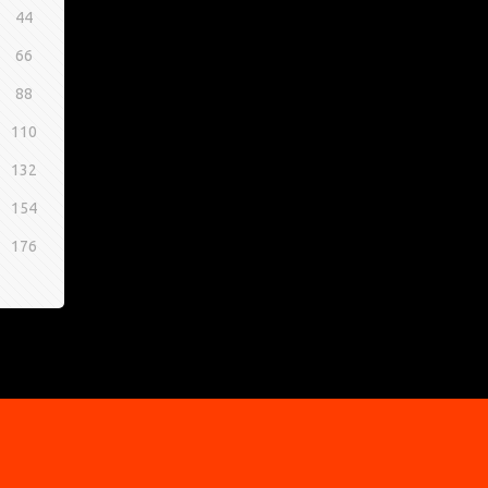
44
66
88
110
132
154
176