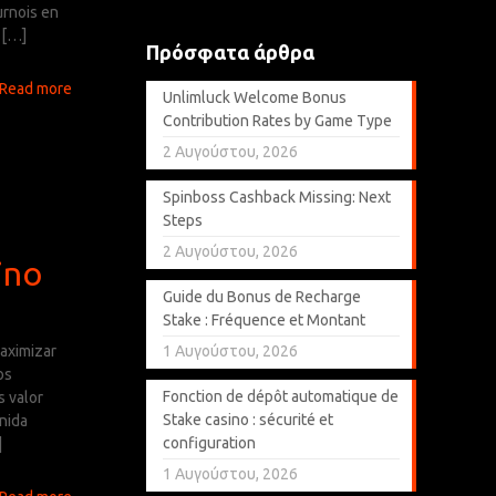
urnois en
[…]
Πρόσφατα άρθρα
Read more
Unlimluck Welcome Bonus
Contribution Rates by Game Type
2 Αυγούστου, 2026
a
Spinboss Cashback Missing: Next
Steps
s
2 Αυγούστου, 2026
ino
Guide du Bonus de Recharge
Stake : Fréquence et Montant
Maximizar
1 Αυγούστου, 2026
os
Fonction de dépôt automatique de
 valor
Stake casino : sécurité et
nida
configuration
]
1 Αυγούστου, 2026