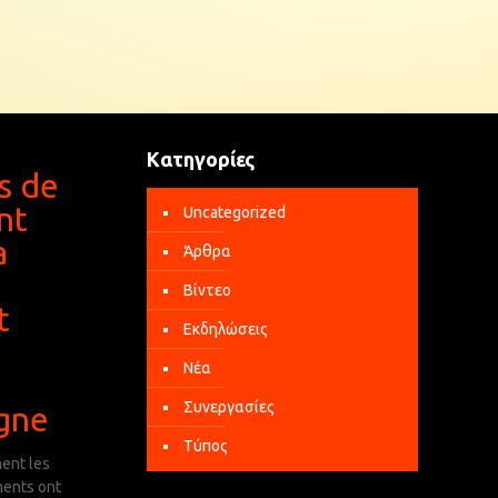
Kατηγορίες
s de
nt
Uncategorized
a
Άρθρα
Βίντεο
t
Εκδηλώσεις
Νέα
Συνεργασίες
igne
Τύπος
ment les
ments ont