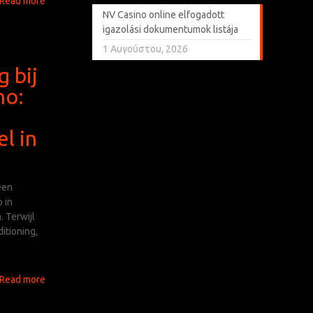
Read more
NV Casino online elfogadott
igazolási dokumentumok listája
1 Αυγούστου, 2026
 bij
no:
l in
een
 in
 Terwijl
ditioning,
Read more