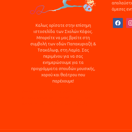
απολαύστε 
άμεσες ενη
facebook
ins
Καλως ορίσατε στην επίσημη
ιστοσελίδα των Σχολών Κέφος.
Μπορείτε να μας βρείτε στη
συμβολή των οδών Παπακυριαζή &
Τσακάλωφ, στη Λαμία. Σας
περιμένου για να σας
ενημερώσουμε για τα
προγράμματα σπουδών μουσικής,
χορού και θεάτρου που
παρέχουμε!
Αναβάθμιση πολύ μικρών & μικρών
επιχειρήσεων για την ανάπτυξη των
ικανοτήτων τους στις νέες αγορές