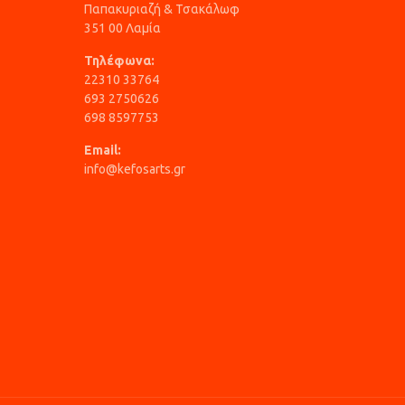
Παπακυριαζή & Τσακάλωφ
351 00 Λαμία
Τηλέφωνα:
22310 33764
693 2750626
698 8597753
Email:
info@kefosarts.gr