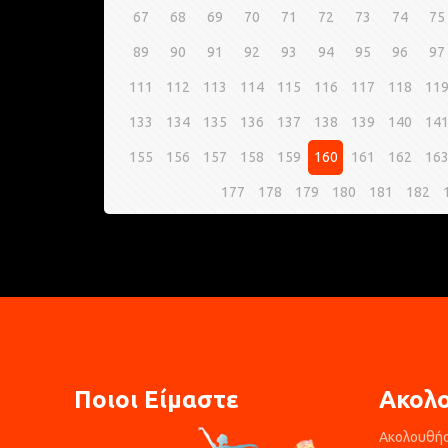
67
68
69
70
71
72
73
74
75
89
90
91
92
93
94
95
96
97
111
112
113
114
115
116
117
118
11
133
134
135
136
137
138
139
140
14
155
156
157
158
159
160
161
162
16
177
178
179
180
181
182
Ποιοι Είμαστε
Ακολ
Ακολουθήστ