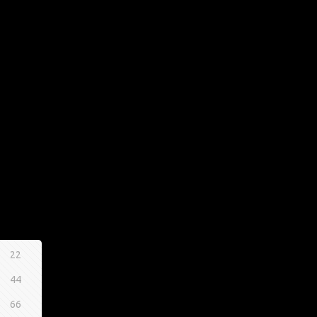
22
44
66