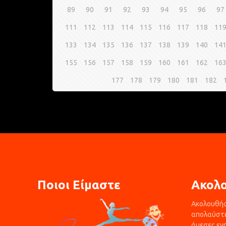
89
90
91
92
93
94
95
96
97
111
112
113
114
115
116
117
118
11
133
134
135
136
137
138
139
140
14
155
156
157
158
159
160
161
162
16
177
178
179
180
181
182
Ποιοι Είμαστε
Ακολ
Ακολουθήστ
απολαύστε 
άμεσες ενη