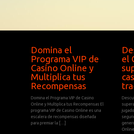
Domina el
De
Programa VIP de
el 
Casino Online y
sup
Multiplica tus
ca
Recompensas
tra
Domina el Programa VIP de Casino
Descub
Online y Multiplica tus Recompensas El
supera
programa VIP de Casino Online es una
jugado
escalera de recompensas diseñada
segur
para premiar la
[…]
genero
Online