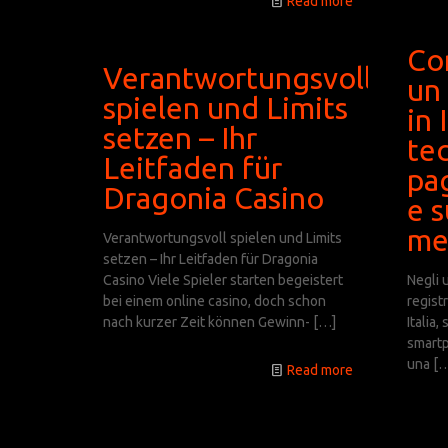
Read more
Co
Verantwortungsvoll
un 
spielen und Limits
in 
setzen – Ihr
tec
Leitfaden für
pa
Dragonia Casino
e s
me
Verantwortungsvoll spielen und Limits
setzen – Ihr Leitfaden für Dragonia
Casino Viele Spieler starten begeistert
Negli 
bei einem online casino, doch schon
regist
nach kurzer Zeit können Gewinn-
[…]
Italia,
smartp
una
[…
Read more