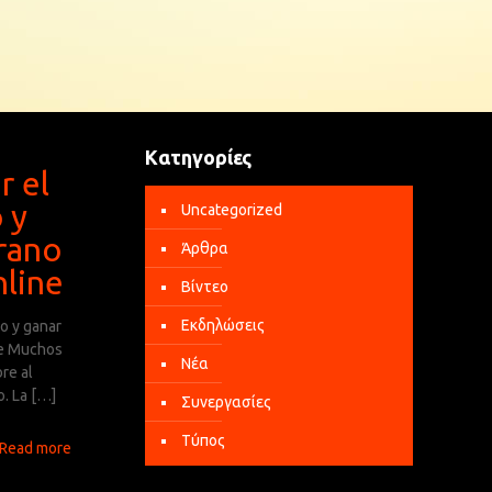
Kατηγορίες
 el
 y
Uncategorized
rano
Άρθρα
nline
Βίντεο
Εκδηλώσεις
o y ganar
ne Muchos
Νέα
re al
o. La
[…]
Συνεργασίες
Τύπος
Read more