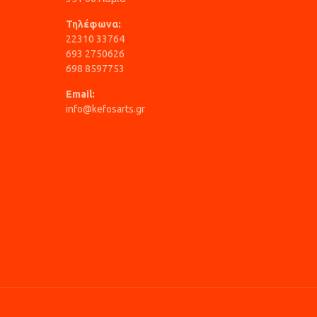
Τηλέφωνα:
22310 33764
693 2750626
698 8597753
Email:
info@kefosarts.gr