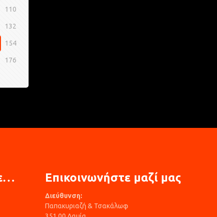
110
132
154
176
τε…
Επικοινωνήστε μαζί μας
Διεύθυνση:
Παπακυριαζή & Τσακάλωφ
351 00 Λαμία