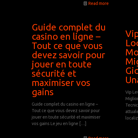
Read more
Guide complet du
Vip
casino en ligne –
Lo
Tout ce que vous
Mo
devez savoir pour
Mig
jouer en toute
Gio
sécurité et
Un
maximiser vos
gains
Vip Le
Miglior
Guide complet du casino en ligne –
Tecnic
Tout ce que vous devez savoir pour
attual
jouer en toute sécurité et maximiser
locali
vos gains Le jeu en ligne
[…]