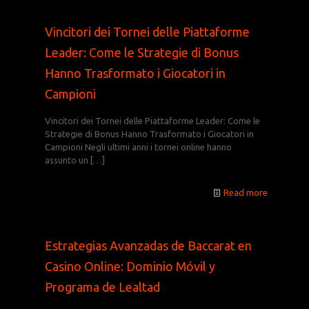
Vincitori dei Tornei delle Piattaforme
Leader: Come le Strategie di Bonus
Hanno Trasformato i Giocatori in
Campioni
Vincitori dei Tornei delle Piattaforme Leader: Come le
Strategie di Bonus Hanno Trasformato i Giocatori in
Campioni Negli ultimi anni i tornei online hanno
assunto un
[…]
Read more
Estrategias Avanzadas de Baccarat en
Casino Online: Dominio Móvil y
Programa de Lealtad