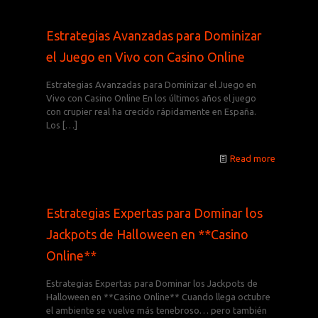
Estrategias Avanzadas para Dominizar
el Juego en Vivo con Casino Online
Estrategias Avanzadas para Dominizar el Juego en
Vivo con Casino Online En los últimos años el juego
con crupier real ha crecido rápidamente en España.
Los
[…]
Read more
Estrategias Expertas para Dominar los
Jackpots de Halloween en **Casino
Online**
Estrategias Expertas para Dominar los Jackpots de
Halloween en **Casino Online** Cuando llega octubre
el ambiente se vuelve más tenebroso… pero también