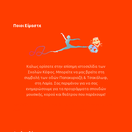
Ποιοι Είμαστε
Καλως ορίσατε στην επίσημη ιστοσελίδα των
Σχολών Κέφος. Μπορείτε να μας βρείτε στη
συμβολή των οδών Παπακυριαζή & Τσακάλωφ,
στη Λαμία. Σας περιμένου για να σας
ενημερώσουμε για τα προγράμματα σπουδών
μουσικής, χορού και θεάτρου που παρέχουμε!
Αναβάθμιση πολύ μικρών & μικρών επιχειρήσεων για την
ανάπτυξη των ικανοτήτων τους στις νέες αγορές