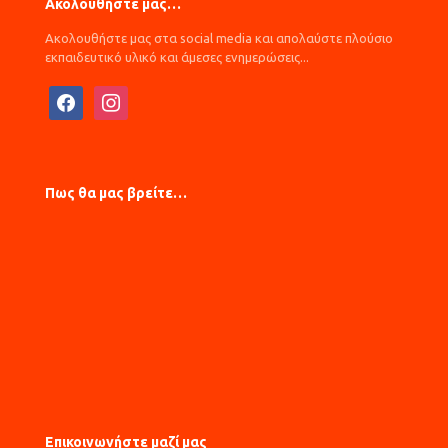
Ακολουθήστε μας…
Ακολουθήστε μας στα social media και απολαύστε πλούσιο
εκπαιδευτικό υλικό και άμεσες ενημερώσεις...
facebook
instagram
Πως θα μας βρείτε…
Επικοινωνήστε μαζί μας