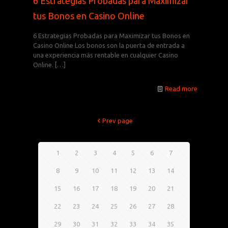
6 Estrategias Probadas para Maximizar
tus Bonos en Casino Online
6 Estrategias Probadas para Maximizar tus Bonos en
Casino Online Los bonos son la puerta de entrada a
una experiencia más rentable en cualquier Casino
Online.
[…]
Read more
Prev page
1
2
3
4
5
6
7
8
9
10
11
12
13
14
15
16
17
18
19
20
21
22
23
24
25
26
27
28
29
30
31
32
33
34
35