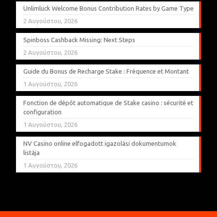
Unlimluck Welcome Bonus Contribution Rates by Game Type
2 Αυγούστου, 2026
Spinboss Cashback Missing: Next Steps
2 Αυγούστου, 2026
Guide du Bonus de Recharge Stake : Fréquence et Montant
1 Αυγούστου, 2026
Fonction de dépôt automatique de Stake casino : sécurité et
configuration
1 Αυγούστου, 2026
NV Casino online elfogadott igazolási dokumentumok
listája
1 Αυγούστου, 2026