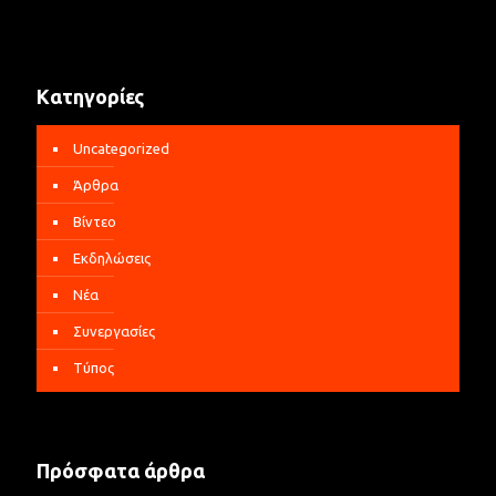
Kατηγορίες
Uncategorized
Άρθρα
Βίντεο
Εκδηλώσεις
Νέα
Συνεργασίες
Τύπος
Πρόσφατα άρθρα