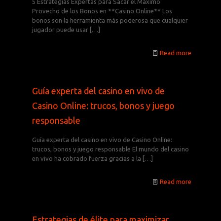
5 Estrategias Expertas para Sacar el Máximo
Provecho de los Bonos en **Casino Online** Los
bonos son la herramienta más poderosa que cualquier
jugador puede usar
[…]
Read more
Guía experta del casino en vivo de
Casino Online: trucos, bonos y juego
responsable
Guía experta del casino en vivo de Casino Online:
trucos, bonos y juego responsable El mundo del casino
en vivo ha cobrado fuerza gracias a la
[…]
Read more
Estrategias de élite para maximizar