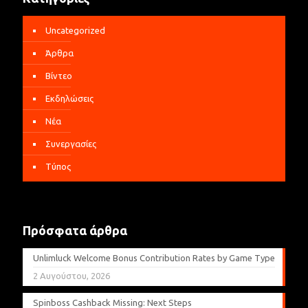
Uncategorized
Άρθρα
Βίντεο
Εκδηλώσεις
Νέα
Συνεργασίες
Τύπος
Πρόσφατα άρθρα
Unlimluck Welcome Bonus Contribution Rates by Game Type
2 Αυγούστου, 2026
Spinboss Cashback Missing: Next Steps