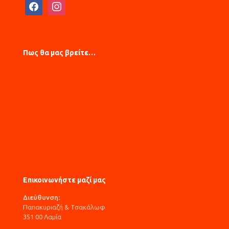
facebook
instagram
Πως θα μας βρείτε…
Επικοινωνήστε μαζί μας
Διεύθυνση:
Παπακυριαζή & Τσακάλωφ
351 00 Λαμία