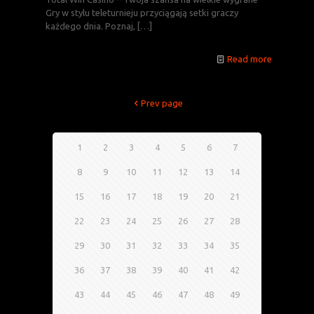
Gry w stylu teleturnieju przyciągają setki graczy
każdego dnia. Poznaj,
[…]
Read more
Prev page
1
2
3
4
5
6
7
8
9
10
11
12
13
14
15
16
17
18
19
20
21
22
23
24
25
26
27
28
29
30
31
32
33
34
35
36
37
38
39
40
41
42
43
44
45
46
47
48
49