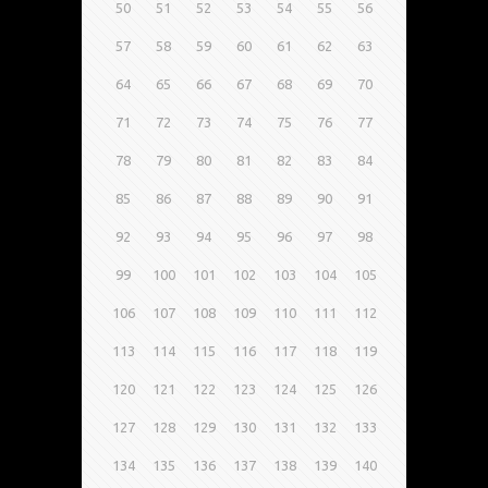
50
51
52
53
54
55
56
57
58
59
60
61
62
63
64
65
66
67
68
69
70
71
72
73
74
75
76
77
78
79
80
81
82
83
84
85
86
87
88
89
90
91
92
93
94
95
96
97
98
99
100
101
102
103
104
105
106
107
108
109
110
111
112
113
114
115
116
117
118
119
120
121
122
123
124
125
126
127
128
129
130
131
132
133
134
135
136
137
138
139
140