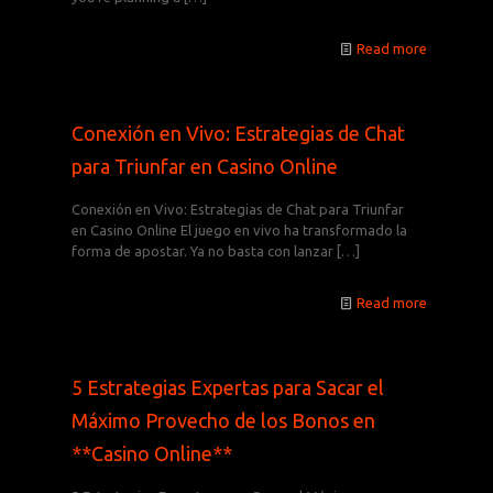
Read more
Conexión en Vivo: Estrategias de Chat
para Triunfar en Casino Online
Conexión en Vivo: Estrategias de Chat para Triunfar
en Casino Online El juego en vivo ha transformado la
forma de apostar. Ya no basta con lanzar
[…]
Read more
5 Estrategias Expertas para Sacar el
Máximo Provecho de los Bonos en
**Casino Online**