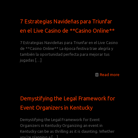
7 Estrategias Navideñas para Triunfar
en el Live Casino de **Casino Online**
7 Estrategias Navideñas para Triunfar en el Live Casino
de **Casino Online** La época festiva trae alegría y
también la oportunidad perfecta para mejorar tus
jugadas
[…]
Read more
Demystifying the Legal Framework for
Event Organizers in Kentucky
Demystifying the Legal Framework for Event
Organizers in Kentucky Organizing an event in
Kentucky can be as thrilling as it is daunting. Whether
you’re planning a
[…]