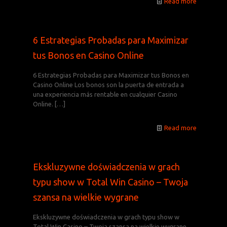
Read more
6 Estrategias Probadas para Maximizar
tus Bonos en Casino Online
6 Estrategias Probadas para Maximizar tus Bonos en
Casino Online Los bonos son la puerta de entrada a
una experiencia más rentable en cualquier Casino
Online.
[…]
Read more
Ekskluzywne doświadczenia w grach
typu show w Total Win Casino – Twoja
szansa na wielkie wygrane
Ekskluzywne doświadczenia w grach typu show w
Total Win Casino – Twoja szansa na wielkie wygrane