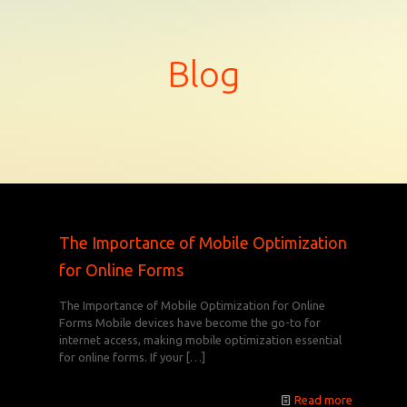
Blog
The Importance of Mobile Optimization
for Online Forms
The Importance of Mobile Optimization for Online
Forms Mobile devices have become the go-to for
internet access, making mobile optimization essential
for online forms. If your
[…]
Read more