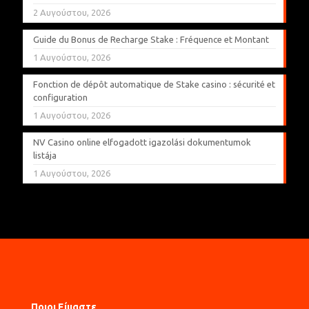
2 Αυγούστου, 2026
Guide du Bonus de Recharge Stake : Fréquence et Montant
1 Αυγούστου, 2026
Fonction de dépôt automatique de Stake casino : sécurité et
configuration
1 Αυγούστου, 2026
NV Casino online elfogadott igazolási dokumentumok
listája
1 Αυγούστου, 2026
Ποιοι Είμαστε